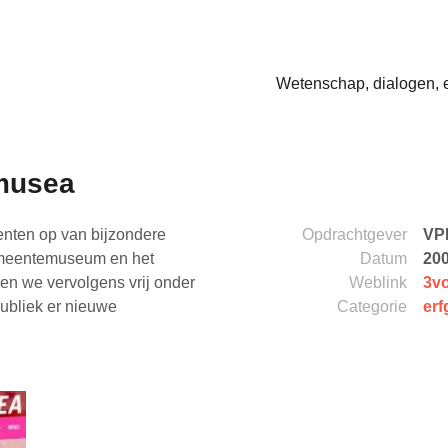
Wetenschap, dialogen, 
musea
nten op van bijzondere
Opdrachtgever
VP
emeentemuseum en het
Datum
20
 we vervolgens vrij onder
Weblink
3vo
ubliek er nieuwe
Categorie
er