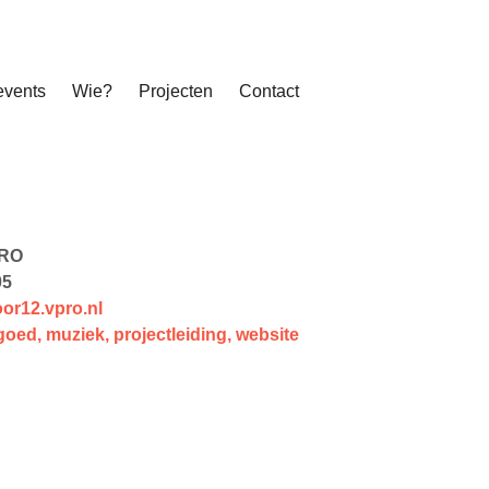
events
Wie?
Projecten
Contact
RO
05
or12.vpro.nl
fgoed
,
muziek
,
projectleiding
,
website