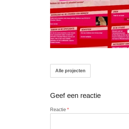
Portfolio
Alle projecten
navigatie
Geef een reactie
Het
Reactie
*
e-
mailadres