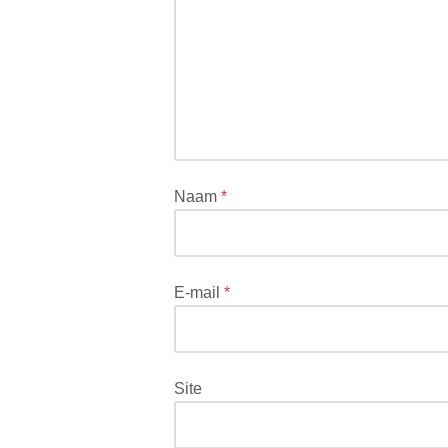
wordt
niet
gepubliceerd.
Vereiste
velden
zijn
gemarkeerd
met
*
Naam
*
E-mail
*
Site