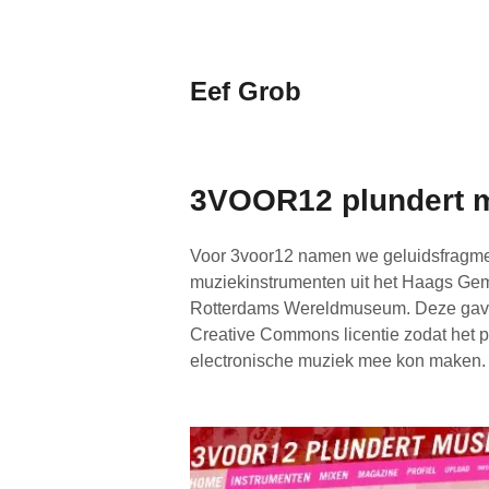
Naar
de
inhoud
Eef Grob
springen
Wetenschap,
dialogen,
events
3VOOR12 plundert 
Voor 3voor12 namen we geluidsfragme
muziekinstrumenten uit het Haags G
Rotterdams Wereldmuseum. Deze gaven
Creative Commons licentie zodat het p
electronische muziek mee kon maken.