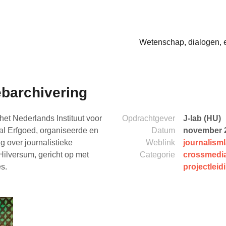
Wetenschap, dialogen, 
barchivering
het Nederlands Instituut voor
Opdrachtgever
J-lab (HU)
al Erfgoed, organiseerde en
Datum
november 2
 over journalistieke
Weblink
journalisml
Hilversum, gericht op met
Categorie
crossmedi
s.
projectleid