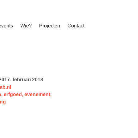
events
Wie?
Projecten
Contact
017- februari 2018
ab.nl
a
,
erfgoed
,
evenement
,
ing