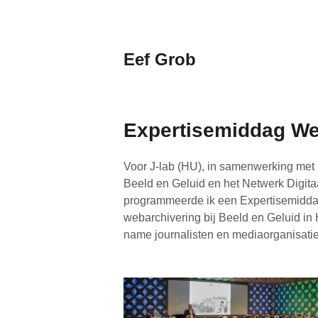
Naar
de
inhoud
Eef Grob
springen
Wetenschap,
dialogen,
events
Expertisemiddag We
Voor J-lab (HU), in samenwerking met 
Beeld en Geluid en het Netwerk Digita
programmeerde ik een Expertisemiddag
webarchivering bij Beeld en Geluid in 
name journalisten en mediaorganisatie