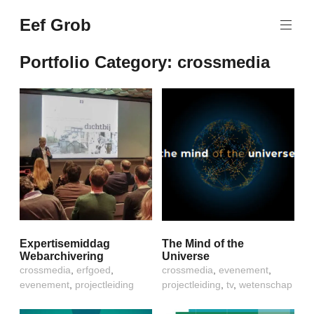
Naar
Eef Grob
de
Wetenschap,
inhoud
dialogen,
springen
Portfolio Category:
crossmedia
events
Expertisemiddag
The Mind of the
Webarchivering
Universe
crossmedia
,
erfgoed
,
crossmedia
,
evenement
,
evenement
,
projectleiding
projectleiding
,
tv
,
wetenschap