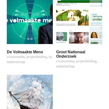
De Volmaakte Mens
Groot Nationaal
Onderzoek
crossmedia
,
projectleiding
,
tv
,
crossmedia
,
projectleiding
,
wetenschap
wetenschap