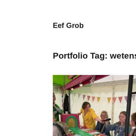
Naar
de
inhoud
Eef Grob
springen
Wetenschap,
dialogen,
events
Portfolio Tag:
weten