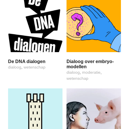
De DNA dialogen
Dialoog over embryo-
modellen
dialoog
,
wetenschap
dialoog
,
moderatie
,
wetenschap