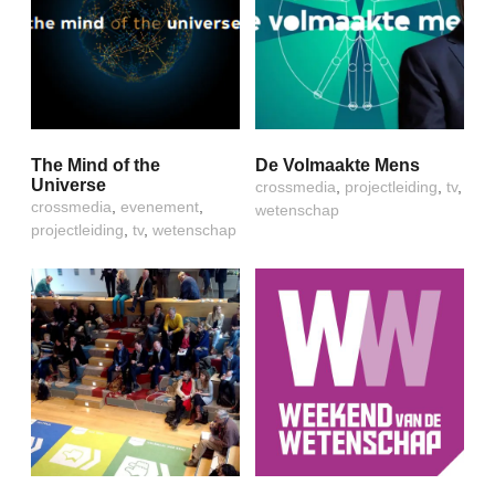
The Mind of the
De Volmaakte Mens
Universe
crossmedia
,
projectleiding
,
tv
,
crossmedia
,
evenement
,
wetenschap
projectleiding
,
tv
,
wetenschap