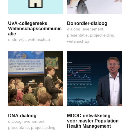
UvA-collegereeks
Donordier-dialoog
Wetenschapscommunic
dialoog
,
evenement
,
atie
presentatie
,
projectleiding
,
onderwijs
,
wetenschap
wetenschap
DNA-dialoog
MOOC-ontwikkeling
voor master Population
dialoog
,
evenement
,
Health Management
presentatie
,
projectleiding
,