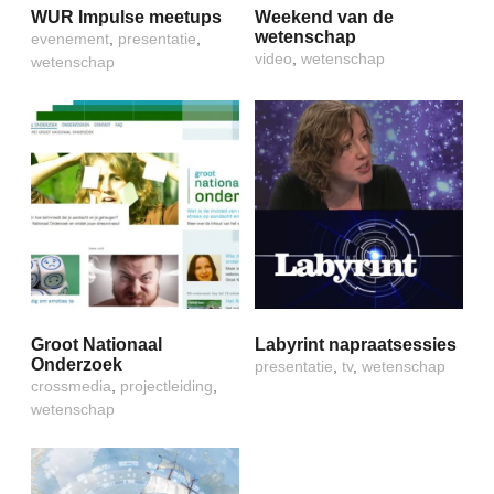
WUR Impulse meetups
Weekend van de
wetenschap
evenement
,
presentatie
,
video
,
wetenschap
wetenschap
Groot Nationaal
Labyrint napraatsessies
Onderzoek
presentatie
,
tv
,
wetenschap
crossmedia
,
projectleiding
,
wetenschap