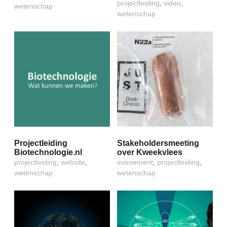
projectleiding
,
video
,
wetenschap
wetenschap
Projectleiding
Stakeholdersmeeting
Biotechnologie.nl
over Kweekvlees
projectleiding
,
website
,
evenement
,
projectleiding
,
wetenschap
wetenschap