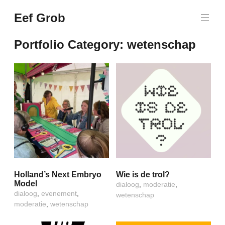
Naar
Eef Grob
de
Wetenschap,
inhoud
dialogen,
springen
Portfolio Category:
wetenschap
events
Holland’s Next Embryo
Wie is de trol?
Model
dialoog
,
moderatie
,
dialoog
,
evenement
,
wetenschap
moderatie
,
wetenschap