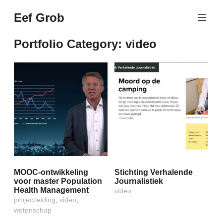
Naar
Eef Grob
de
Wetenschap,
inhoud
dialogen,
springen
Portfolio Category:
video
events
MOOC-ontwikkeling
Stichting Verhalende
voor master Population
Journalistiek
Health Management
video
projectleiding
,
video
,
wetenschap