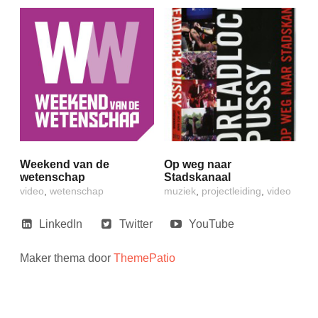
Weekend van de
Op weg naar
wetenschap
Stadskanaal
video
,
wetenschap
muziek
,
projectleiding
,
video
LinkedIn
Twitter
YouTube
Maker thema door
ThemePatio